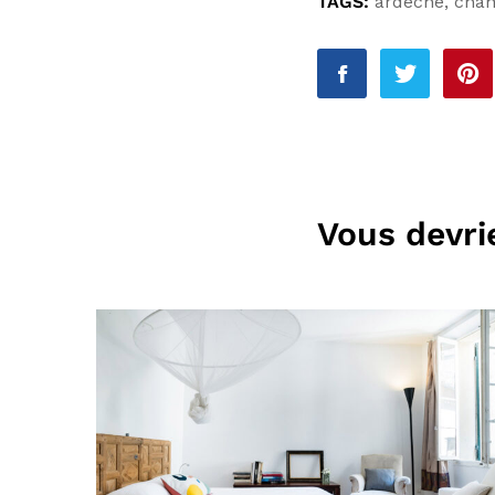
TAGS:
ardèche
,
cham
Vous devrie