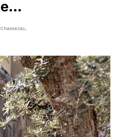
he…
 Chassezac,